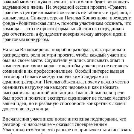
важный момент: нужно решить, кто именно будет воплощать
задуманное в жизнь. На очередной сессии проекта «Грамота
гранта» в центре внимания оказались не таблицы и графики, а
живые люди. Спикер встречи Наталья Кривенцова, президент
фонда «Родительская лига», помогла участникам осознать, что
команда — это не просто формальный список сотрудников
для отчетности, а фундамент доверия между автором идеи и
грантовым конкурсом.
Наталья Владимировна подробно разобрала, как правильно
распределять роли внутри проекта, чтобы каждый участник
был на своем месте. Слушатели учились описывать опыт и
компетенции своих коллег так, чтобы у эксперта не осталось
сомнений в их профессионализме. Особый интерес вызвал
разговор о балансе между творческими лидерами и
администраторами: Наталья объяснила, почему важно честно
оценивать нагрузку на каждого человека и как избежать
выгорания на длинной дистанции. Главный вывод встречи
был прост и понятен: эксперты оценивают не только масштаб
вашей идеи, но и реальную способность конкретных людей
довести дело до конца.
Впечатления участников после интенсива подтвердили, что
разговор «о наболевшем» оказался своевременным.
Участники отметили, что раньше по привычке пытались взять