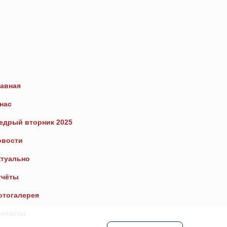
авная
нас
едрый вторник 2025
овости
ктуально
тчёты
отогалерея
онтакты