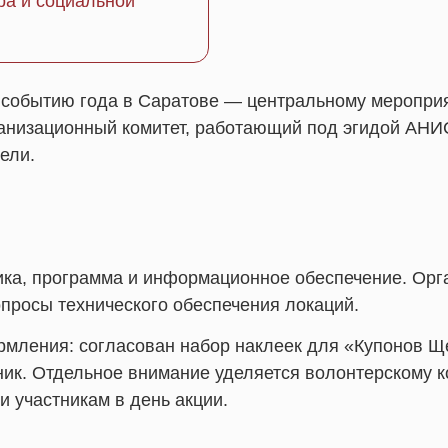
ра и социальной
у событию года в Саратове — центральному меропр
изационный комитет, работающий под эгидой АНИС,
ели.
ика, программа и информационное обеспечение. Ор
опросы технического обеспечения локаций.
ления: согласован набор наклеек для «Купонов Щед
ник. Отдельное внимание уделяется волонтерскому 
и участникам в день акции.