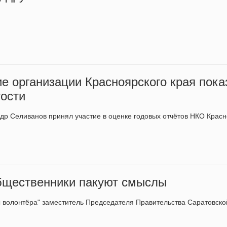
е организации Красноярского края пок
тости
р Селиванов принял участие в оценке годовых отчётов НКО Красн
бщественники пакуют смыслы
ы волонтёра" заместитель Председателя Правительства Саратовск