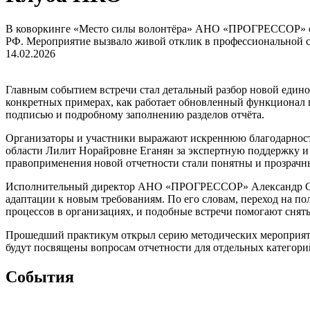
В коворкинге «Место силы волонтёра» АНО «ПРОГРЕССОР» со
РФ. Мероприятие вызвало живой отклик в профессиональной ср
14.02.2026
Главным событием встречи стал детальный разбор новой едино
конкретных примерах, как работает обновленный функционал 
подписью и подробному заполнению разделов отчёта.
Организаторы и участники выражают искреннюю благодарност
области Лилит Норайровне Еганян за экспертную поддержку и
правоприменения новой отчетности стали понятны и прозрачны
Исполнительный директор АНО «ПРОГРЕССОР» Александр Селив
адаптации к новым требованиям. По его словам, переход на п
процессов в организациях, и подобные встречи помогают снят
Прошедший практикум открыл серию методических мероприятий
будут посвящены вопросам отчетности для отдельных категори
Cобытия