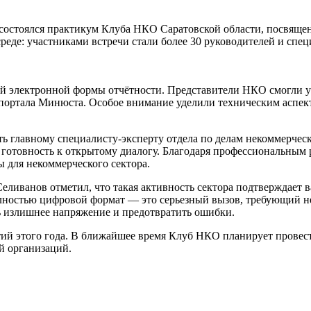
стоялся практикум Клуба НКО Саратовской области, посвяще
еде: участниками встречи стали более 30 руководителей и спе
й электронной формы отчётности. Представители НКО смогли уз
портала Минюста. Особое внимание уделили техническим аспек
ь главному специалисту-эксперту отдела по делам некоммерче
 готовность к открытому диалогу. Благодаря профессиональны
 для некоммерческого сектора.
анов отметил, что такая активность сектора подтверждает в
олностью цифровой формат — это серьезный вызов, требующий н
ь излишнее напряжение и предотвратить ошибки.
 этого года. В ближайшее время Клуб НКО планирует провести 
й организаций.