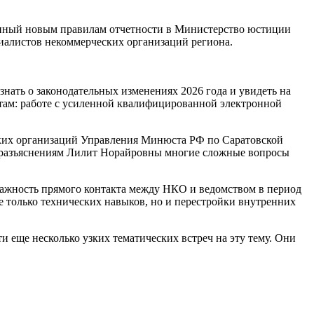
нный новым правилам отчетности в Министерство юстиции
циалистов некоммерческих организаций региона.
нать о законодательных изменениях 2026 года и увидеть на
там: работе с усиленной квалифицированной электронной
ских организаций Управления Минюста РФ по Саратовской
м разъяснениям Лилит Норайровны многие сложные вопросы
ажность прямого контакта между НКО и ведомством в период
е только технических навыков, но и перестройки внутренних
еще несколько узких тематических встреч на эту тему. Они